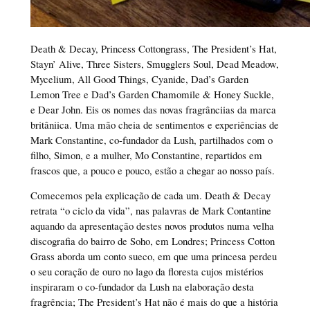
Death & Decay, Princess Cottongrass, The President’s Hat,
Stayn’ Alive, Three Sisters, Smugglers Soul, Dead Meadow,
Mycelium, All Good Things, Cyanide, Dad’s Garden
Lemon Tree e Dad’s Garden Chamomile & Honey Suckle,
e Dear John. Eis os nomes das novas fragrânciias da marca
britâniica. Uma mão cheia de sentimentos e experiências de
Mark Constantine, co-fundador da Lush, partilhados com o
filho, Simon, e a mulher, Mo Constantine, repartidos em
frascos que, a pouco e pouco, estão a chegar ao nosso país.
Comecemos pela explicação de cada um. Death & Decay
retrata “o ciclo da vida”, nas palavras de Mark Contantine
aquando da apresentação destes novos produtos numa velha
discografia do bairro de Soho, em Londres; Princess Cotton
Grass aborda um conto sueco, em que uma princesa perdeu
o seu coração de ouro no lago da floresta cujos mistérios
inspiraram o co-fundador da Lush na elaboração desta
fragrência; The President’s Hat não é mais do que a história