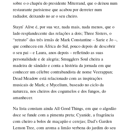
sobre o o chapéu do presidente Miterrand, que o deixou num
restaurante parisiense que acabou por derreter num
radiador, deixando no ar o seu cheiro.
Stayn’ Alive é, por sua vez, nada mais, nada menos, que o
lado resplandecente das relações a dois; Three Sisters, o
“retrato” das três irmãs de Mark Constantine – Sarie e Jo –,
que conheceu em África do Sul, pouco depois de descobrir
o seu pai – e Laura, anos depois – refletindo as suas
personalidade e de alegria; Smugglers Soul cheira a
madeira de sândalo e conta a história da jornada em que
conhecer um célebre contrabandista de nome Veerappan;
Dead Meadow está relacionado com as inspirações
musicais de Mark; e Mycelium, baseado no ciclo da
natureza, nos cheiros dos cogumelos e dos fungos, do
amanhecer.
Na lista constam ainda All Good Things, em que o algodão
doce se funde com a pimenta preta; Cyanide, a fragrância
com cheiro a bolos de maçapão e cerejas; Dad’s Garden
Lemon Tree, com aroma a limão verbena do jardim do seu