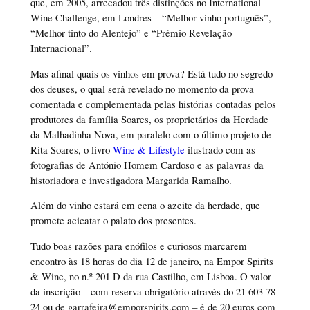
que, em 2005, arrecadou três distinções no International
Wine Challenge, em Londres – “Melhor vinho português”,
“Melhor tinto do Alentejo” e “Prémio Revelação
Internacional”.
Mas afinal quais os vinhos em prova? Está tudo no segredo
dos deuses, o qual será revelado no momento da prova
comentada e complementada pelas histórias contadas pelos
produtores da família Soares, os proprietários da Herdade
da Malhadinha Nova, em paralelo com o último projeto de
Rita Soares, o livro
Wine & Lifestyle
ilustrado com as
fotografias de António Homem Cardoso e as palavras da
historiadora e investigadora Margarida Ramalho.
Além do vinho estará em cena o azeite da herdade, que
promete acicatar o palato dos presentes.
Tudo boas razões para enófilos e curiosos marcarem
encontro às 18 horas do dia 12 de janeiro, na Empor Spirits
& Wine, no n.º 201 D da rua Castilho, em Lisboa. O valor
da inscrição – com reserva obrigatório através do 21 603 78
24 ou de garrafeira@emporspirits.com – é de 20 euros com