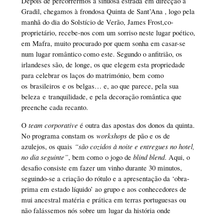
Depois de percorrermos a sinuosa estrada em direcção a
Gradil, chegamos à frondosa Quinta de Sant’Ana , logo pela
manhã do dia do Solstício de Verão, James Frost,co-
proprietário, recebe-nos com um sorriso neste lugar poético,
em Mafra, muito procurado por quem sonha em casar-se
num lugar romântico como este. Segundo o anfitrião, os
irlandeses são, de longe, os que elegem esta propriedade
para celebrar os laços do matrimónio, bem como
os brasileiros e os belgas… e, ao que parece, pela sua
beleza e tranquilidade, e pela decoração romântica que
preenche cada recanto.
O
team corporative
é outra das apostas dos donos da quinta.
No programa constam os
workshops
de pão e os de
azulejos, os quais
“são cozidos à noite e entregues no hotel,
no dia seguinte”
, bem como o jogo de
blind blend
. Aqui, o
desafio consiste em fazer um vinho durante 30 minutos,
seguindo-se a criação do rótulo e a apresentação da ‘obra-
prima em estado líquido’ ao grupo e aos conhecedores de
mui ancestral matéria e prática em terras portuguesas ou
não falássemos nós sobre um lugar da história onde