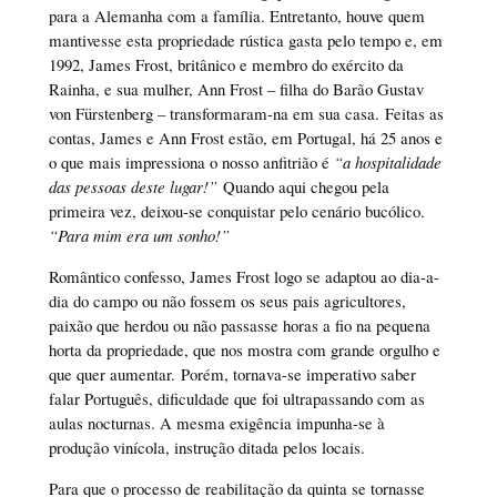
para a Alemanha com a família. Entretanto, houve quem
mantivesse esta propriedade rústica gasta pelo tempo e, em
1992, James Frost, britânico e membro do exército da
Rainha, e sua mulher, Ann Frost – filha do Barão Gustav
von Fürstenberg – transformaram-na em sua casa. Feitas as
contas, James e Ann Frost estão, em Portugal, há 25 anos e
o que mais impressiona o nosso anfitrião é
“a hospitalidade
das pessoas deste lugar!”
Quando aqui chegou pela
primeira vez, deixou-se conquistar pelo cenário bucólico.
“Para mim era um sonho!”
Romântico confesso, James Frost logo se adaptou ao dia-a-
dia do campo ou não fossem os seus pais agricultores,
paixão que herdou ou não passasse horas a fio na pequena
horta da propriedade, que nos mostra com grande orgulho e
que quer aumentar. Porém, tornava-se imperativo saber
falar Português, dificuldade que foi ultrapassando com as
aulas nocturnas. A mesma exigência impunha-se à
produção vinícola, instrução ditada pelos locais.
Para que o processo de reabilitação da quinta se tornasse