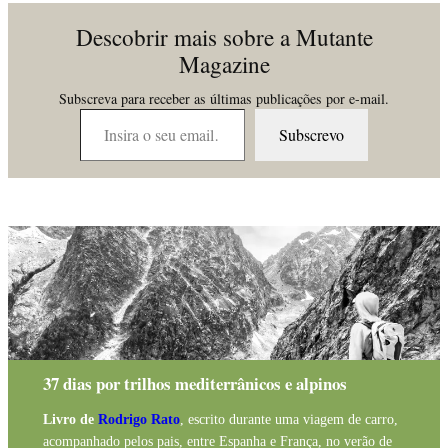
Descobrir mais sobre a Mutante
Magazine
Subscreva para receber as últimas publicações por e-mail.
Insira o seu email…
Subscrevo
37 dias por trilhos mediterrânicos e alpinos
Livro de
Rodrigo Rato
, escrito durante uma viagem de carro,
acompanhado pelos pais, entre Espanha e França, no verão de