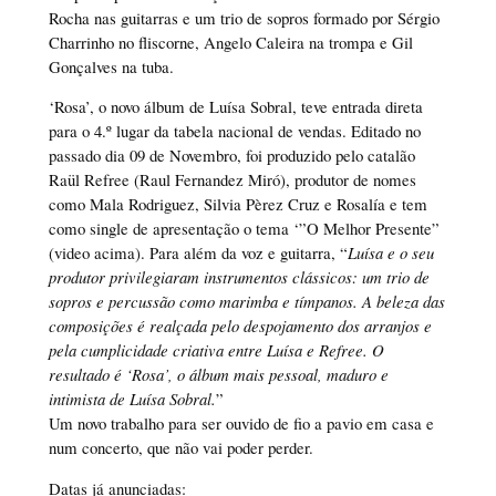
Rocha nas guitarras e um trio de sopros formado por Sérgio
Charrinho no fliscorne, Angelo Caleira na trompa e Gil
Gonçalves na tuba.
‘Rosa’, o novo álbum de Luísa Sobral, teve entrada direta
para o 4.º lugar da tabela nacional de vendas. Editado no
passado dia 09 de Novembro, foi produzido pelo catalão
Raül Refree (Raul Fernandez Miró), produtor de nomes
como Mala Rodriguez, Silvia Pèrez Cruz e Rosalía e tem
como single de apresentação o tema ‘”O Melhor Presente”
(video acima). Para além da voz e guitarra, “
Luísa e o seu
produtor privilegiaram instrumentos clássicos: um trio de
sopros e percussão como marimba e tímpanos. A beleza das
composições é realçada pelo despojamento dos arranjos e
pela cumplicidade criativa entre Luísa e Refree. O
resultado é ‘Rosa’, o álbum mais pessoal, maduro e
intimista de Luísa Sobral.
”
Um novo trabalho para ser ouvido de fio a pavio em casa e
num concerto, que não vai poder perder.
Datas já anunciadas: