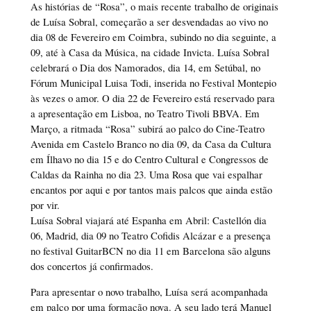
As histórias de “Rosa”, o mais recente trabalho de originais
de Luísa Sobral, começarão a ser desvendadas ao vivo no
dia 08 de Fevereiro em Coimbra, subindo no dia seguinte, a
09, até à Casa da Música, na cidade Invicta. Luísa Sobral
celebrará o Dia dos Namorados, dia 14, em Setúbal, no
Fórum Municipal Luisa Todi, inserida no Festival Montepio
às vezes o amor. O dia 22 de Fevereiro está reservado para
a apresentação em Lisboa, no Teatro Tivoli BBVA. Em
Março, a ritmada “Rosa” subirá ao palco do Cine-Teatro
Avenida em Castelo Branco no dia 09, da Casa da Cultura
em Ílhavo no dia 15 e do Centro Cultural e Congressos de
Caldas da Rainha no dia 23. Uma Rosa que vai espalhar
encantos por aqui e por tantos mais palcos que ainda estão
por vir.
Luísa Sobral viajará até Espanha em Abril: Castellón dia
06, Madrid, dia 09 no Teatro Cofidis Alcázar e a presença
no festival GuitarBCN no dia 11 em Barcelona são alguns
dos concertos já confirmados.
Para apresentar o novo trabalho, Luísa será acompanhada
em palco por uma formação nova. A seu lado terá Manuel