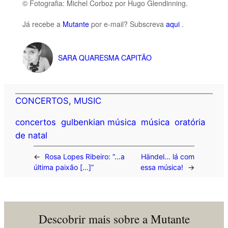
© Fotografia: Michel Corboz por Hugo Glendinning.
Já recebe a
Mutante
por e-mail? Subscreva
aqui
.
SARA QUARESMA CAPITÃO
CONCERTOS
, 
MUSIC
concertos
gulbenkian música
música
oratória
de natal
←
Rosa Lopes Ribeiro: “…a
Händel… lá com
última paixão […]”
essa música!
→
Descobrir mais sobre a Mutante