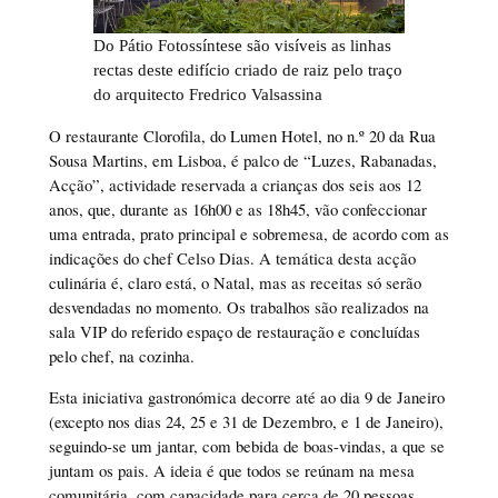
Do Pátio Fotossíntese são visíveis as linhas
rectas deste edifício criado de raiz pelo traço
do arquitecto Fredrico Valsassina
O restaurante Clorofila, do Lumen Hotel, no n.º 20 da Rua
Sousa Martins, em Lisboa, é palco de “Luzes, Rabanadas,
Acção”, actividade reservada a crianças dos seis aos 12
anos, que, durante as 16h00 e as 18h45, vão confeccionar
uma entrada, prato principal e sobremesa, de acordo com as
indicações do chef Celso Dias. A temática desta acção
culinária é, claro está, o Natal, mas as receitas só serão
desvendadas no momento. Os trabalhos são realizados na
sala VIP do referido espaço de restauração e concluídas
pelo chef, na cozinha.
Esta iniciativa gastronómica decorre até ao dia 9 de Janeiro
(excepto nos dias 24, 25 e 31 de Dezembro, e 1 de Janeiro),
seguindo-se um jantar, com bebida de boas-vindas, a que se
juntam os pais. A ideia é que todos se reúnam na mesa
comunitária, com capacidade para cerca de 20 pessoas,