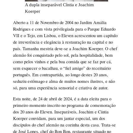
A dupla inseparável Cíntia e Joachim
Koerper
Aberto a 11 de Novembro de 2004 no Jardim Amália
Rodrigues e com vista privilegiada para o Parque Eduardo
VII e o Tejo, em Lisboa, o Eleven acrescentou um capítulo
de irreverência e elegância à restauração na capital e no
país. Tamanha mestria deve-se a Joachim Koerper. O chef
alemão foi conquistado pelo sol, pela hospitalidade, bem
como pelos vinhos e pela boa comida que se faz por cá,
sem esquecer o bacalhau, o “fiel amigo” do receituário
português. Em contrapartida, ao longo destes 20 anos,
seduziu estômago e alma de muitos nomes ilustres, e não
só, para uma experiência sensorial e criativa de autor.
Esta noite, de 24 de abril de 2024, é a data eleita para o
primeiro momento inscrito no programa de comemoração
dos 20 anos do Eleven. Inseparáveis, Joachim e Cíntia
Koerper convidam, para um jantar especial, um dos
discípulos do chef alemão na cozinha desta casa. Trata-se
de José Lopes, chef do Bon Bon, restaurante situado no