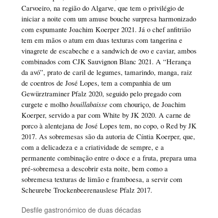
Carvoeiro, na região do Algarve, que tem o privilégio de
iniciar a noite com um amuse bouche surpresa harmonizado
com espumante Joachim Koerper 2021. Já o chef anfitrião
tem em mãos o atum em duas texturas com tangerina e
vinagrete de escabeche e a sandwich de ovo e caviar, ambos
combinados com CJK Sauvignon Blanc 2021. A “Herança
da avó”, prato de caril de legumes, tamarindo, manga, raiz
de coentros de José Lopes, tem a companhia de um
Gewürztraminer Pfalz 2020, seguido pelo pregado com
curgete e molho
bouillabaisse
com chouriço, de Joachim
Koerper, servido a par com White by JK 2020. A carne de
porco à alentejana de José Lopes tem, no copo, o Red by JK
2017. As sobremesas são da autoria de Cíntia Koerper, que,
com a delicadeza e a criatividade de sempre, e a
permanente combinação entre o doce e a fruta, prepara uma
pré-sobremesa a descobrir esta noite, bem como a
sobremesa texturas de limão e framboesa, a servir com
Scheurebe Trockenbeerenauslese Pfalz 2017.
Desfile gastronómico de duas décadas