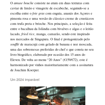
O
amuse bouche
consiste no atum em duas texturas com
caviar de limão e vinagrete de escabeche, seguindo-se a
escolha entre o
foie gras
com enguia, ananás dos Açores e
pimenta rosa e uma versão do clássico creme de crustáceos
com trufa preta e brioche. Nos principais, a seleção é feita
entre o bacalhau da Islândia com bivalves e algas e o leitão
lacado,
fried rice
, manga, camarão, sendo este inspirado
nos mercados de Singapura. O final é protagonizado pelo
soufflé
de maracujá com gelado de banana e noz moscada,
uma das sobremesas preferidas do chef e que consta no seu
livro biográfico, elaborado por ocasião dos 15 anos do
Eleven. De volta ao menu “20 Anos” (€159/€72), este é
harmonizado por vinhos maioritariamente com a assinatura
de Joachim Koerper.
Um 2024 imparável