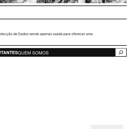
e Protecção de Dados sendo apenas usada para oferecer uma
Pesqui
UTANTES
QUEM SOMOS