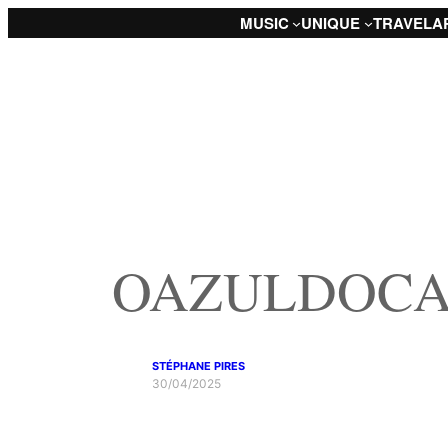
Saltar
MUSIC
UNIQUE
TRAVEL
A
para
o
conteúdo
OAZULDOCA
STÉPHANE PIRES
30/04/2025