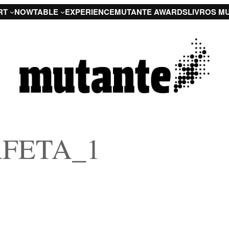
RT
NOW
TABLE
EXPERIENCE
MUTANTE AWARDS
LIVROS M
FETA_1