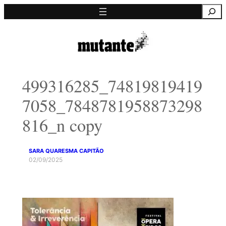
Saltar
Pesquisa
para
o
conteúdo
499316285_74819819419
7058_7848781958873298
816_n copy
SARA QUARESMA CAPITÃO
02/09/2025