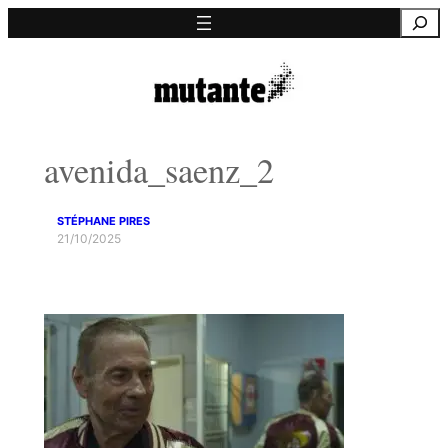
Saltar
Pesquisa
para
o
conteúdo
avenida_saenz_2
STÉPHANE PIRES
21/10/2025