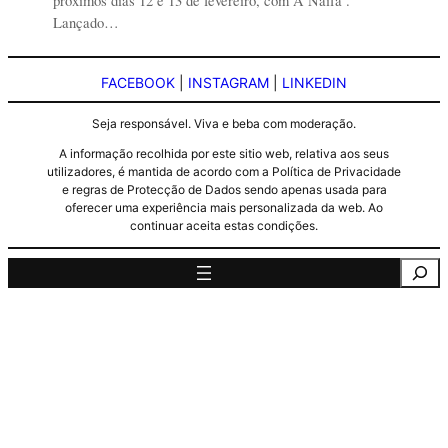
próximos dias 12 e 13 de fevereiro, com A Naifa .
Lançado…
FACEBOOK
|
INSTAGRAM
|
LINKEDIN
Seja responsável. Viva e beba com moderação.
A informação recolhida por este sitio web, relativa aos seus
utilizadores, é mantida de acordo com a Política de Privacidade
e regras de Protecção de Dados sendo apenas usada para
oferecer uma experiência mais personalizada da web. Ao
continuar aceita estas condições.
Pesquisa