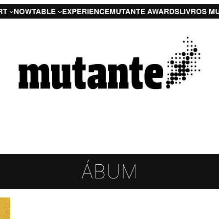
RT
NOW
TABLE
EXPERIENCE
MUTANTE AWARDS
LIVROS M
ÁBUM