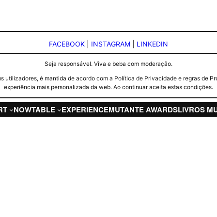
FACEBOOK
|
INSTAGRAM
|
LINKEDIN
Seja responsável. Viva e beba com moderação.
seus utilizadores, é mantida de acordo com a Política de Privacidade e regras d
experiência mais personalizada da web. Ao continuar aceita estas condições.
RT
NOW
TABLE
EXPERIENCE
MUTANTE AWARDS
LIVROS M