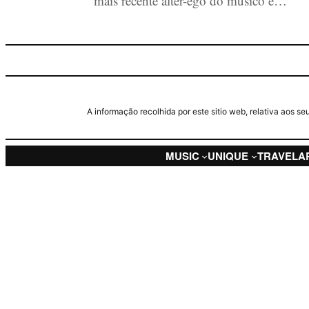
mais recente alter-ego do músico e…
A informação recolhida por este sitio web, relativa aos 
MUSIC
UNIQUE
TRAVEL
A