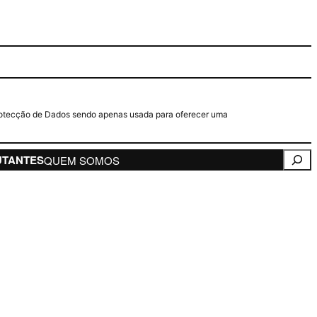
e Protecção de Dados sendo apenas usada para oferecer uma
Pesqui
UTANTES
QUEM SOMOS