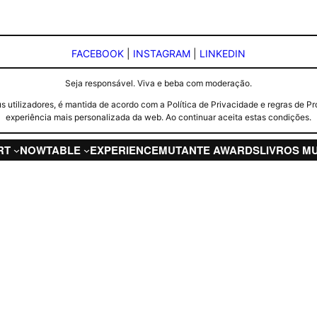
FACEBOOK
|
INSTAGRAM
|
LINKEDIN
Seja responsável. Viva e beba com moderação.
seus utilizadores, é mantida de acordo com a Política de Privacidade e regras d
experiência mais personalizada da web. Ao continuar aceita estas condições.
RT
NOW
TABLE
EXPERIENCE
MUTANTE AWARDS
LIVROS M