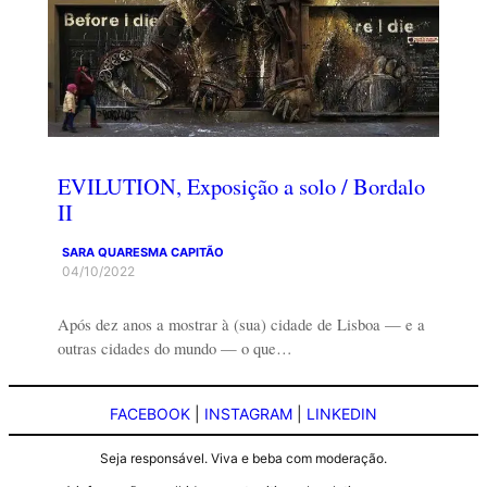
EVILUTION, Exposição a solo / Bordalo
II
SARA QUARESMA CAPITÃO
04/10/2022
Após dez anos a mostrar à (sua) cidade de Lisboa — e a
outras cidades do mundo — o que…
FACEBOOK
|
INSTAGRAM
|
LINKEDIN
Seja responsável. Viva e beba com moderação.