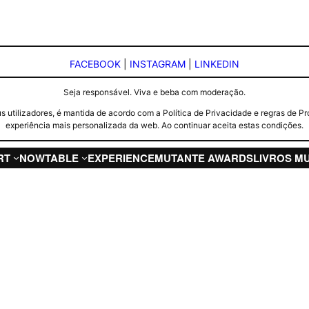
FACEBOOK
|
INSTAGRAM
|
LINKEDIN
Seja responsável. Viva e beba com moderação.
seus utilizadores, é mantida de acordo com a Política de Privacidade e regras d
experiência mais personalizada da web. Ao continuar aceita estas condições.
RT
NOW
TABLE
EXPERIENCE
MUTANTE AWARDS
LIVROS M