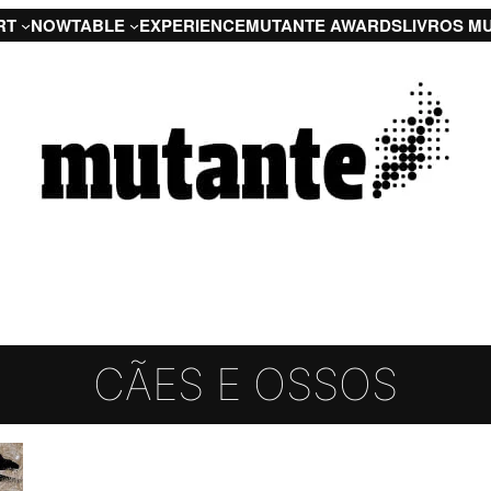
RT
NOW
TABLE
EXPERIENCE
MUTANTE AWARDS
LIVROS M
CÃES E OSSOS