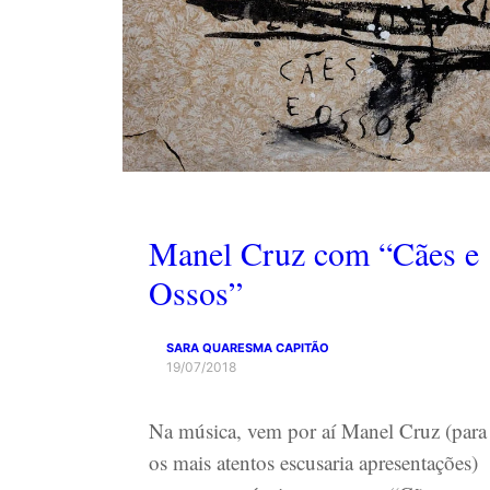
Manel Cruz com “Cães e
Ossos”
SARA QUARESMA CAPITÃO
19/07/2018
Na música, vem por aí Manel Cruz (para
os mais atentos escusaria apresentações)