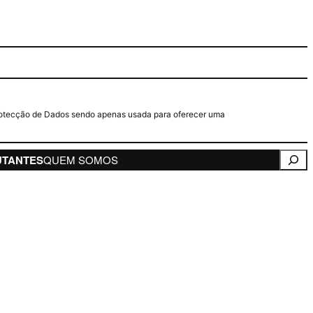
e Protecção de Dados sendo apenas usada para oferecer uma
Pesqui
UTANTES
QUEM SOMOS