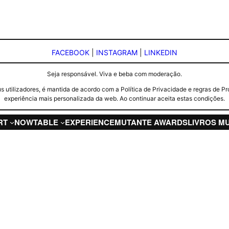
FACEBOOK
|
INSTAGRAM
|
LINKEDIN
Seja responsável. Viva e beba com moderação.
seus utilizadores, é mantida de acordo com a Política de Privacidade e regras d
experiência mais personalizada da web. Ao continuar aceita estas condições.
RT
NOW
TABLE
EXPERIENCE
MUTANTE AWARDS
LIVROS M