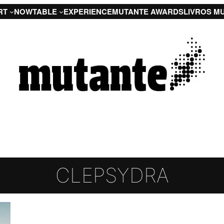
RT
NOW
TABLE
EXPERIENCE
MUTANTE AWARDS
LIVROS M
CLEPSYDRA