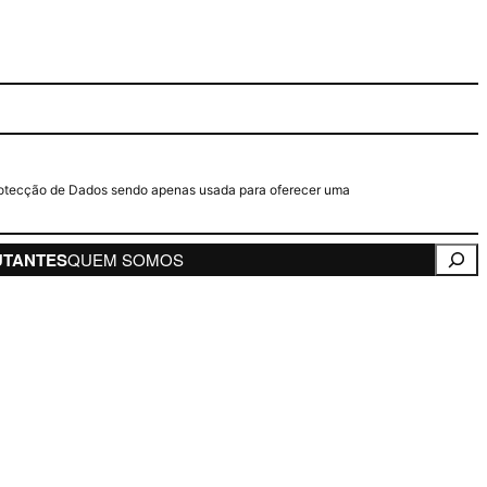
e Protecção de Dados sendo apenas usada para oferecer uma
Pesqui
UTANTES
QUEM SOMOS