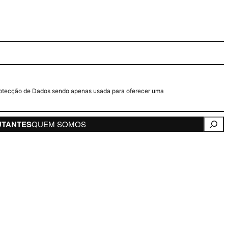
e Protecção de Dados sendo apenas usada para oferecer uma
Pesqui
UTANTES
QUEM SOMOS