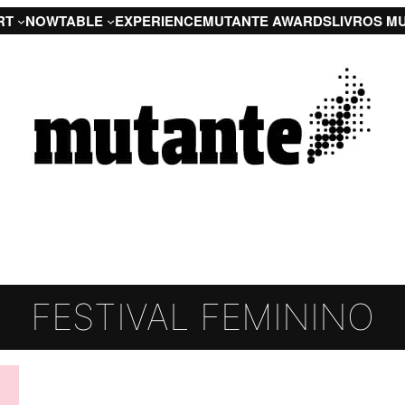
RT
NOW
TABLE
EXPERIENCE
MUTANTE AWARDS
LIVROS M
FESTIVAL FEMININO