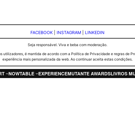
FACEBOOK
|
INSTAGRAM
|
LINKEDIN
Seja responsável. Viva e beba com moderação.
seus utilizadores, é mantida de acordo com a Política de Privacidade e regras d
experiência mais personalizada da web. Ao continuar aceita estas condições.
RT
NOW
TABLE
EXPERIENCE
MUTANTE AWARDS
LIVROS M