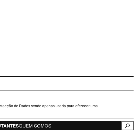
e Protecção de Dados sendo apenas usada para oferecer uma
Pesqui
UTANTES
QUEM SOMOS