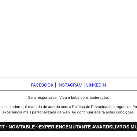
FACEBOOK
|
INSTAGRAM
|
LINKEDIN
Seja responsável. Viva e beba com moderação.
seus utilizadores, é mantida de acordo com a Política de Privacidade e regras d
experiência mais personalizada da web. Ao continuar aceita estas condições.
RT
NOW
TABLE
EXPERIENCE
MUTANTE AWARDS
LIVROS M