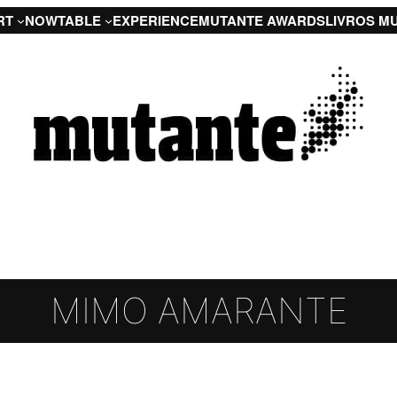
RT
NOW
TABLE
EXPERIENCE
MUTANTE AWARDS
LIVROS M
MIMO AMARANTE