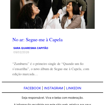
No ar: Segue-me à Capela
SARA QUARESMA CAPITÃO
09/02/2026
“Zamburra” é o primeiro single de “Quando um fio
s’ensarilha”, o novo álbum de Segue-me à Capela, com
edição marcada…
FACEBOOK
|
INSTAGRAM
|
LINKEDIN
Seja responsável. Viva e beba com moderação.
A informação recolhida por este sitio web, relativa aos seus