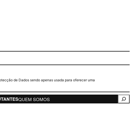
e Protecção de Dados sendo apenas usada para oferecer uma
Pesqui
UTANTES
QUEM SOMOS