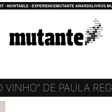
RT
NOW
TABLE
EXPERIENCE
MUTANTE AWARDS
LIVROS M
O VINHO” DE PAULA RE