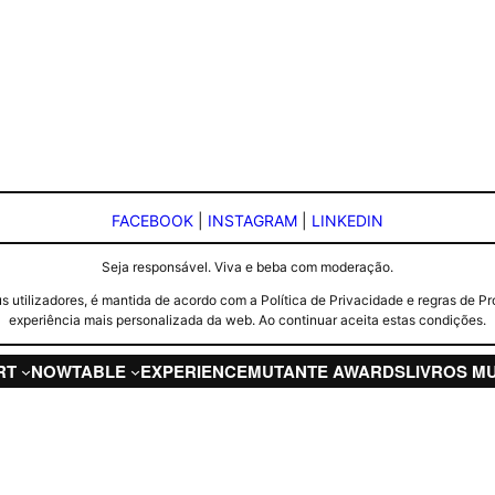
FACEBOOK
|
INSTAGRAM
|
LINKEDIN
Seja responsável. Viva e beba com moderação.
seus utilizadores, é mantida de acordo com a Política de Privacidade e regras d
experiência mais personalizada da web. Ao continuar aceita estas condições.
RT
NOW
TABLE
EXPERIENCE
MUTANTE AWARDS
LIVROS M