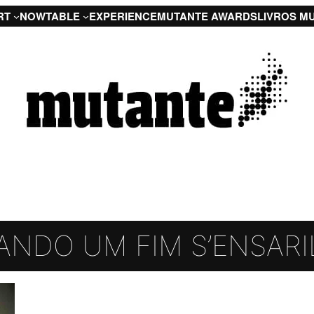
RT
NOW
TABLE
EXPERIENCE
MUTANTE AWARDS
LIVROS M
ANDO UM FIM S’ENSARI