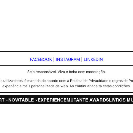
FACEBOOK
|
INSTAGRAM
|
LINKEDIN
Seja responsável. Viva e beba com moderação.
seus utilizadores, é mantida de acordo com a Política de Privacidade e regras d
experiência mais personalizada da web. Ao continuar aceita estas condições.
RT
NOW
TABLE
EXPERIENCE
MUTANTE AWARDS
LIVROS M