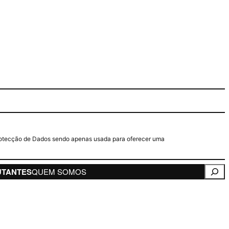
e Protecção de Dados sendo apenas usada para oferecer uma
Pesqui
UTANTES
QUEM SOMOS