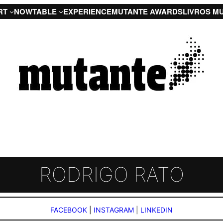
RT
NOW
TABLE
EXPERIENCE
MUTANTE AWARDS
LIVROS M
RODRIGO RATO
FACEBOOK
|
INSTAGRAM
|
LINKEDIN