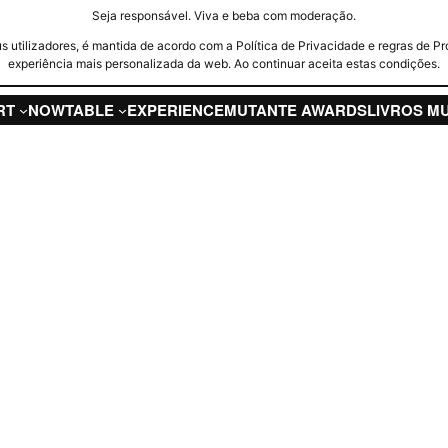
Seja responsável. Viva e beba com moderação.
seus utilizadores, é mantida de acordo com a Política de Privacidade e regras d
experiência mais personalizada da web. Ao continuar aceita estas condições.
RT
NOW
TABLE
EXPERIENCE
MUTANTE AWARDS
LIVROS M