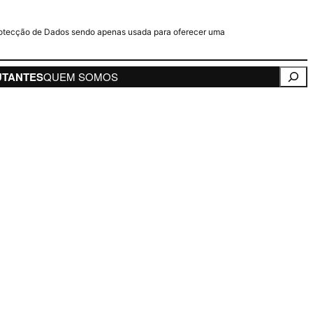
e Protecção de Dados sendo apenas usada para oferecer uma
Pesqui
UTANTES
QUEM SOMOS