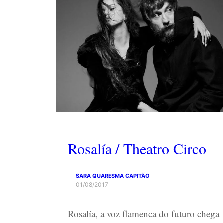
Rosalía / Theatro Circo
SARA QUARESMA CAPITÃO
01/08/2017
Rosalía, a voz flamenca do futuro chega