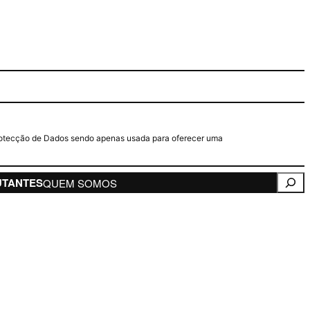
e Protecção de Dados sendo apenas usada para oferecer uma
Pesqui
UTANTES
QUEM SOMOS