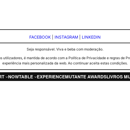
FACEBOOK
|
INSTAGRAM
|
LINKEDIN
Seja responsável. Viva e beba com moderação.
seus utilizadores, é mantida de acordo com a Política de Privacidade e regras d
experiência mais personalizada da web. Ao continuar aceita estas condições.
RT
NOW
TABLE
EXPERIENCE
MUTANTE AWARDS
LIVROS M