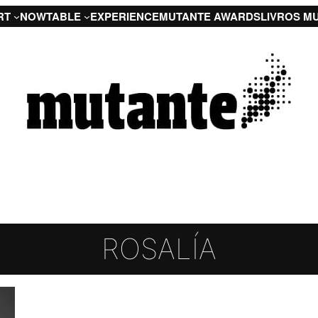
RT
NOW
TABLE
EXPERIENCE
MUTANTE AWARDS
LIVROS M
ROSALÍA