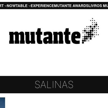
RT
NOW
TABLE
EXPERIENCE
MUTANTE AWARDS
LIVROS M
SALINAS