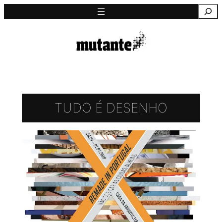
Saltar
Pesquisa
para
o
conteúdo
TUDO É DESENHO