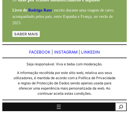
Livro de
Rodrigo Rato
, escrito durante uma viagem de carro,
acompanhado pelos pais, entre Espanha e França, no verão de
2023.
SABER MAIS
FACEBOOK
|
INSTAGRAM
|
LINKEDIN
Seja responsável. Viva e beba com moderação.
A informação recolhida por este sitio web, relativa aos seus
utilizadores, é mantida de acordo com a Política de Privacidade
e regras de Protecção de Dados sendo apenas usada para
oferecer uma experiência mais personalizada da web. Ao
continuar aceita estas condições.
Pesquisa