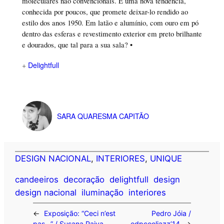
moleculares não convencionais. É uma nova tendência,
conhecida por poucos, que promete deixar-lo rendido ao
estilo dos anos 1950. Em latão e alumínio, com ouro em pó
dentro das esferas e revestimento exterior em preto brilhante
e dourados, que tal para a sua sala? •
+
Delightfull
SARA QUARESMA CAPITÃO
DESIGN NACIONAL
, 
INTERIORES
, 
UNIQUE
candeeiros
decoração
delightfull
design
design nacional
iluminação
interiores
←
Exposição: “Ceci n’est
Pedro Jóia /
pas…” / Susana Paiva
edpcooljazz’14
→