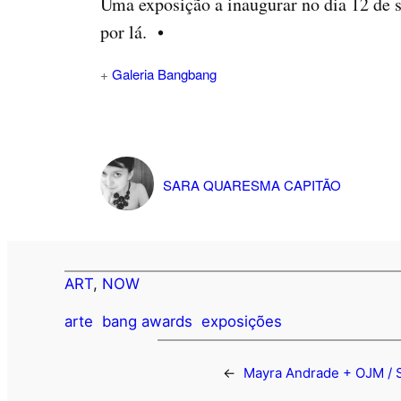
Uma exposição a inaugurar no dia 12 de se
por lá. •
+
Galeria Bangbang
SARA QUARESMA CAPITÃO
ART
, 
NOW
arte
bang awards
exposições
←
Mayra Andrade + OJM / 