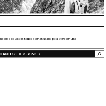
e Protecção de Dados sendo apenas usada para oferecer uma
Pesqui
UTANTES
QUEM SOMOS