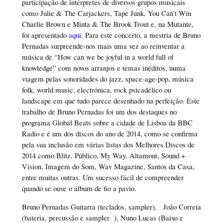
participação de intérpretes de diversos grupos musicais
como Julie & The Carjackers, Tape Junk, You Can’t Win
Charlie Brown e Minta & The Brook Trout e, na Mutante,
foi apresentado
aqui
. Para este concerto, a mestria de Bruno
Pernadas surpreende-nos mais uma vez ao reinventar a
música de “How can we be joyful in a world full of
knowledge” com novos arranjos e temas inéditos, numa
viagem pelas sonoridades do jazz, space-age-pop, música
folk, world music, electrónica, rock psicadélico ou
landscape em que tudo parece desenhado na perfeição. Este
trabalho de Bruno Pernadas foi um dos destaques no
programa Global Beats sobre a cidade de Lisboa da BBC
Radio e é um dos discos do ano de 2014, como se confirma
pela sua inclusão em várias listas dos Melhores Discos de
2014 como Blitz, Público, My Way, Altamont, Sound +
Vision, Imagem do Som, Wav Magazine, Santos da Casa,
entre muitas outras. Um sucesso fácil de compreender
quando se ouve o álbum de fio a pavio.
Bruno Pernadas Guitarra (teclados, sampler), João Correia
(bateria, percussão e sampler ), Nuno Lucas (Baixo e