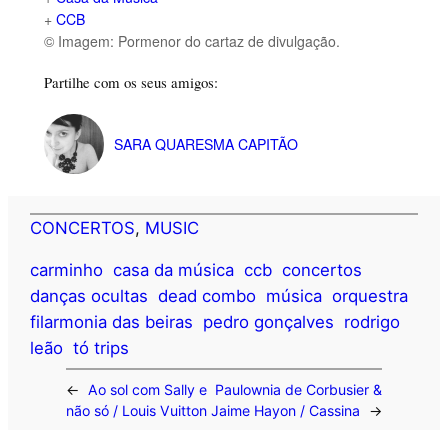
+
CCB
© Imagem: Pormenor do cartaz de divulgação.
Partilhe com os seus amigos:
SARA QUARESMA CAPITÃO
CONCERTOS
, 
MUSIC
carminho
casa da música
ccb
concertos
danças ocultas
dead combo
música
orquestra
filarmonia das beiras
pedro gonçalves
rodrigo
leão
tó trips
←
Ao sol com Sally e
Paulownia de Corbusier &
não só / Louis Vuitton
Jaime Hayon / Cassina
→