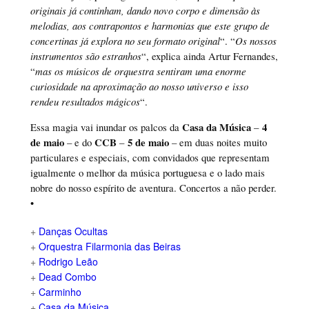
originais já continham, dando novo corpo e dimensão às
melodias, aos contrapontos e harmonias que este grupo de
concertinas já explora no seu formato original
“. “
Os nossos
instrumentos são estranhos
“, explica ainda Artur Fernandes,
“
mas os músicos de orquestra sentiram uma enorme
curiosidade na aproximação ao nosso universo e isso
rendeu resultados mágicos
“.
Casa da Música
4
Essa magia vai inundar os palcos da
–
de maio
CCB
5 de maio
– e do
–
– em duas noites muito
particulares e especiais, com convidados que representam
igualmente o melhor da música portuguesa e o lado mais
nobre do nosso espírito de aventura. Concertos a não perder.
•
+
Danças Ocultas
+
Orquestra Filarmonia das Beiras
+
Rodrigo Leão
+
Dead Combo
+
Carminho
+
Casa da Música