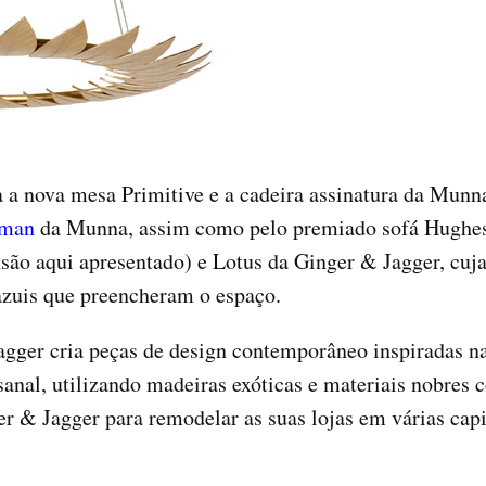
a nova mesa Primitive e a cadeira assinatura da Munna
man
da Munna, assim como pelo premiado sofá Hughes.
são aqui apresentado) e Lotus da Ginger & Jagger, cuja 
azuis que preencheram o espaço.
gger cria peças de design contemporâneo inspiradas n
anal, utilizando madeiras exóticas e materiais nobres
er & Jagger para remodelar as suas lojas em várias cap