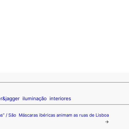
er&jagger
iluminação
interiores
s” / São
Máscaras ibéricas animam as ruas de Lisboa
→