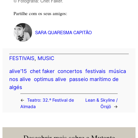
© Fotografia: Chet Faker.
Partilhe com os seus amigos:
SARA QUARESMA CAPITÃO
FESTIVAIS
, 
MUSIC
alive’15
chet faker
concertos
festivais
música
nos alive
optimus alive
passeio marítimo de
algés
←
Teatro: 32.º Festival de
Lean & Skyline /
Almada
Örsjö
→
Descobrir mais sobre a Mutante