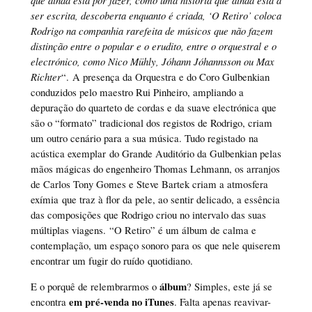
que ainda está por fazer, como uma história que ainda está a
ser escrita, descoberta enquanto é criada, ‘O Retiro’ coloca
Rodrigo na companhia rarefeita de músicos que não fazem
distinção entre o popular e o erudito, entre o orquestral e o
electrónico, como Nico Mühly, Jóhann Jóhannsson ou Max
Richter
“. A presença da Orquestra e do Coro Gulbenkian
conduzidos pelo maestro Rui Pinheiro, ampliando a
depuração do quarteto de cordas e da suave electrónica que
são o “formato” tradicional dos registos de Rodrigo, criam
um outro cenário para a sua música. Tudo registado na
acústica exemplar do Grande Auditório da Gulbenkian pelas
mãos mágicas do engenheiro Thomas Lehmann, os arranjos
de Carlos Tony Gomes e Steve Bartek criam a atmosfera
exímia que traz à flor da pele, ao sentir delicado, a essência
das composições que Rodrigo criou no intervalo das suas
múltiplas viagens. “O Retiro” é um álbum de calma e
contemplação, um espaço sonoro para os que nele quiserem
encontrar um fugir do ruído quotidiano.
álbum
E o porquê de relembrarmos o
? Simples, este já se
em
pré-venda no iTunes
encontra
. Falta apenas reavivar-