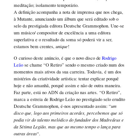
meditação; isolamento temporário.
A definição acompanha a nota de imprensa que nos chega,
à Mutante, anunciando um álbum que será editado sob o
selo da prestigiada editora Deutsche Grammophon. Une-se
um músico/ compositor de excelência a uma editora
superlativa e o resultado da soma só poderá vir a ser,
estamos bem crentes,
unique
!
O curioso deste anúncio, é que o novo disco de
Rodrigo
Leão
se chame “O Retiro” sendo o mesmo criado num dos
momentos mais ativos da sua carreira. Todavia, é um dos
mistérios da criatividade artística: tentar explicar porquê
hoje e não amanhã, porquê assim e não de outra maneira.
Faz parte, está no ADN da criação nas artes. “O Retiro”,
marca a estreia de Rodrigo Leão no prestigiado selo erudito
Deutsche Grammophon, é-nos apresentado assim: “
um
disco que, logo aos primeiros acordes, percebemos que só
podia vir do talento melódico do fundador dos Madredeus e
da Sétima Legião, mas que ao mesmo tempo o lança para
outras áreas
“.