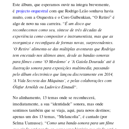
Este álbum, que esperamos ouvir na integra brevemente,
é
projecto orquestral
com que Rodrigo Leão sonhava havia
muito, com a Orquestra e o Coro Gulbenkian, “O Retiro” é
algo de novo na sua carreira. “
É um disco que
reconhecemos como seu, síntese de três décadas de
experiência como compositor e instrumentista, mas que as
reorganiza e reconfigura de formas novas, surpreendentes.
‘O Retiro’ alimenta-se das múltiplas aventuras que Rodrigo
tem encetado nos últimos anos, desde as bandas-sonoras
para filmes como ‘O Mordomo’ e ‘A Gaiola Dourada’ até à
ilustração sonora para exposições multimedia, passando
pelo álbum electrónico que lançou discretamente em 2014,
‘A Vida Secreta das Máquinas’, e pelas colaborações com
Ólafur Arnólds ou Ludovico Einaudi
“.
No alinhamento, 13 temas onde se reconhecerá,
imediatamente, a sua “identidade” sonora, mas onde
sentimos também que se viaja, aqui, para novos destinos;
apenas um dos 13 temas, “Melancolia”, é cantado (por
Selma Uamusse). “
Como uma banda-sonora para um filme