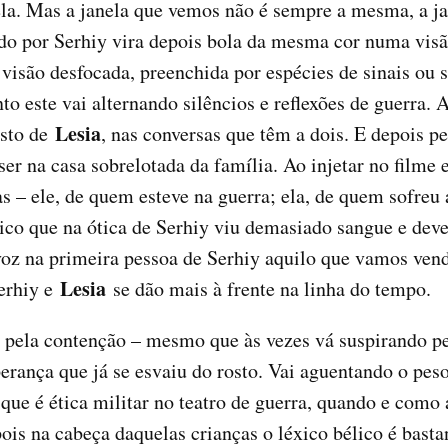
ela. Mas a janela que vemos não é sempre a mesma, a ja
o por Serhiy vira depois bola da mesma cor numa visão
visão desfocada, preenchida por espécies de sinais ou 
o este vai alternando silêncios e reflexões de guerra. A
Lesia
osto de
, nas conversas que têm a dois. E depois 
ser na casa sobrelotada da família. Ao injetar no filme
 – ele, de quem esteve na guerra; ela, de quem sofreu
 que na ótica de Serhiy viu demasiado sangue e deve t
voz na primeira pessoa de Serhiy aquilo que vamos vend
Lesia
Serhiy e
se dão mais à frente na linha do tempo.
, pela contenção – mesmo que às vezes vá suspirando p
perança que já se esvaiu do rosto. Vai aguentando o pes
que é ética militar no teatro de guerra, quando e como 
, pois na cabeça daquelas crianças o léxico bélico é basta