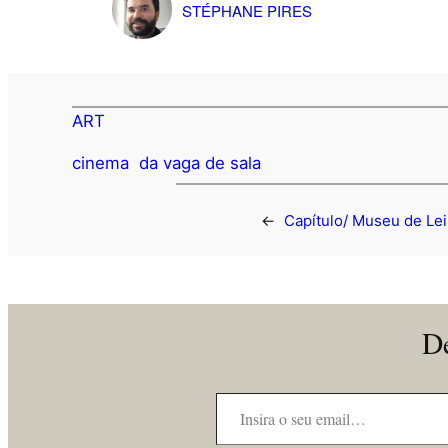
STÉPHANE PIRES
ART
cinema
da vaga de sala
←
Capítulo/ Museu de Lei
De
Insira o seu email…