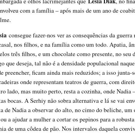
Lesia Diak
mbargada e olhos lacrimejantes que
, no fin
envolveu com a família – após mais de um ano de coabi
ilme.
sia
consegue fazer-nos ver as consequências da guerra
asal, nos filhos, e na família como um todo. Apatia, ân
elos três filhos, e um chocolate como presente, no seu 
ego que deseja, tal não é a densidade populacional naq
de preencher, ficam ainda mais reduzidos; a isso junta
deiras onde representam teatros de guerra, com direito
ro lado, mas muito perto, resta a cozinha, onde Nadia – 
as bocas. A Serhiy não sobra alternativa e lá se vai en
ta de Nadia a observar do alto, no cimo do beliche, um 
 ou a ajudar a mulher a cortar os pepinos para a robusta
ia de uma côdea de pão. Nos intervalos daquela conviv