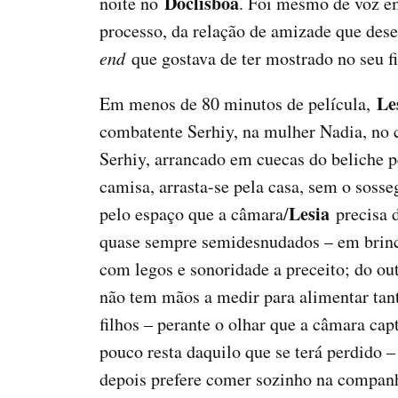
Doclisboa
noite no
. Foi mesmo de voz e
processo, da relação de amizade que des
end
que gostava de ter mostrado no seu f
Le
Em menos de 80 minutos de película,
combatente Serhiy, na mulher Nadia, no c
Serhiy, arrancado em cuecas do beliche p
camisa, arrasta-se pela casa, sem o soss
Lesia
pelo espaço que a câmara/
precisa 
quase sempre semidesnudados – em brinca
com legos e sonoridade a preceito; do out
não tem mãos a medir para alimentar tant
filhos – perante o olhar que a câmara cap
pouco resta daquilo que se terá perdido –
depois prefere comer sozinho na companh