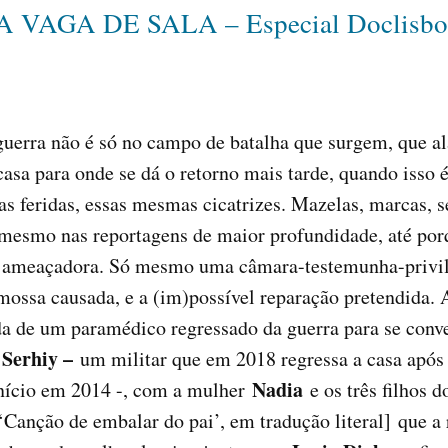
A VAGA DE SALA – Especial Doclisbo
 guerra não é só no campo de batalha que surgem, que a
asa para onde se dá o retorno mais tarde, quando isso 
s feridas, essas mesmas cicatrizes. Mazelas, marcas, 
mesmo nas reportagens de maior profundidade, até por
 e ameaçadora. Só mesmo uma câmara-testemunha-privile
a mossa causada, e a (im)possível reparação pretendida.
a de um paramédico regressado da guerra para se conv
Serhiy –
e
um militar que em 2018 regressa a casa após 
Nadia
início em 2014 -, com a mulher
e os três filhos 
‘Canção de embalar do pai’, em tradução literal]
que a