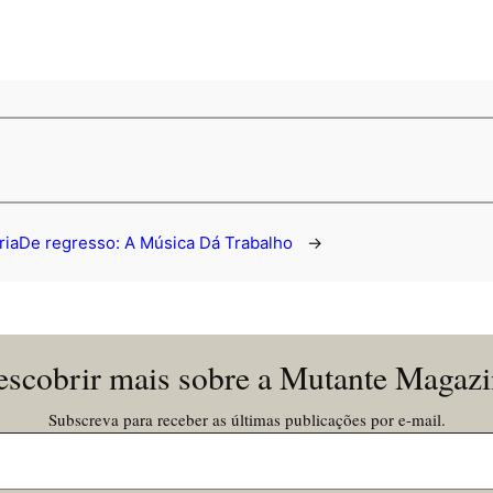
ria
De regresso: A Música Dá Trabalho
→
scobrir mais sobre a Mutante Magaz
Subscreva para receber as últimas publicações por e-mail.