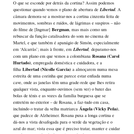
O que se esconde por detrás da cortina? Assim podemos
questionar quando vemos o plano de abertura de
Libertad
. A
câmara demora-se a mostrar-nos a cortina cinzenta feita de
movimentos, sombras e ruídos, de lágrimas e suspiros – não
Bergman
do filme de [Ingmar]
, mas mais como um
rebuscar da função catalisadora do som no cinema de
Martel, e que também é apanágio de Simón, especialmente
em ‘Alcarràs’; mais à frente, em
Libertad
,
deparamo-nos
Rosana (Carol
com um plano em que vemos a colombiana
Hurtado)
, empregada doméstica e cuidadora, e a
Libertad (Nicolle Garcia)
filha
a almoçarem numa mesa
estreita de uma cozinha que parece estar enfiada numa
cave, onde as janelas têm uma grade-rede que lhes retira
qualquer vista, enquanto ouvimos (sem ver) o bater das
bolas de ténis e as vozes da família burguesa que se
entretém no exterior – de Rosana, a faz-tudo em casa,
Ángela (Vicky Peña)
incluindo o tratar da velha matriarca
,
que padece de Alzheimer. Rosana puxa a longa cortina e
dá-nos a vista desafogada para o verde da vegetação e o
azul do mar; vista essa que é preciso tratar, manter e cuidar