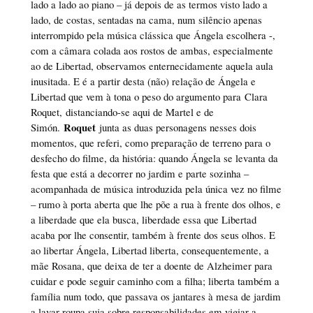
lado a lado ao piano – já depois de as termos visto lado a
lado, de costas, sentadas na cama, num silêncio apenas
interrompido pela música clássica que Ángela escolhera -,
com a câmara colada aos rostos de ambas, especialmente
ao de Libertad, observamos enternecidamente aquela aula
inusitada. E é a partir desta (não) relação de Ángela e
Libertad que vem à tona o peso do argumento para Clara
Roquet, distanciando-se aqui de Martel e de
Roquet
Simón.
junta as duas personagens nesses dois
momentos, que referi, como preparação de terreno para o
desfecho do filme, da história: quando Ángela se levanta da
festa que está a decorrer no jardim e parte sozinha –
acompanhada de música introduzida pela única vez no filme
– rumo à porta aberta que lhe põe a rua à frente dos olhos, e
a liberdade que ela busca, liberdade essa que Libertad
acaba por lhe consentir, também à frente dos seus olhos. E
ao libertar Ángela, Libertad liberta, consequentemente, a
mãe Rosana, que deixa de ter a doente de Alzheimer para
cuidar e pode seguir caminho com a filha; liberta também a
família num todo, que passava os jantares à mesa de jardim
a lavar roupa suja sobre responsabilidades em vigiar a