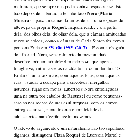
matriarca, que sempre que podia tentava esgueirar-se; isto
Nora (Maria
tudo depois de Libertad já ter libertado
Morera)
– pois, ainda não falámos dela -, uma espécie de
Roquet
alter-ego da própria
, naquela idade, e é a partir
dela, dos olhos dela, do olhar dela, que a câmara amiudadas
vezes se coloca, como a câmara de Carla Simón fez com a
‘Verão 1993’ (2017)
pequena Frida em
. E com a chegada
de Libertad, Nora, sensivelmente da mesma idade,
descobre todo um admirável mundo novo, que apenas
imaginava, entre passeios na cidade – e como lembra ‘O
Pântano’, uma vez mais, com aquelas lojas, com aquelas
ruas -; saídas à socapa para a discoteca; mergulhos
noturnos; fugas em motas. Libertad e Nora entrelaçadas
uma na outra por cabelos de Rapunzel ou como pequenas-
sereias nas rochas de mar azul-turquesa, com os corpos
entregues ao sol, numa intensa cumplicidade de
adolescentes num Verão, assim as vemos.
O relevo do argumento e um naturalismo não tão espelhado,
Clara Roquet
digamos, distinguem
de Lucrecia Martel e