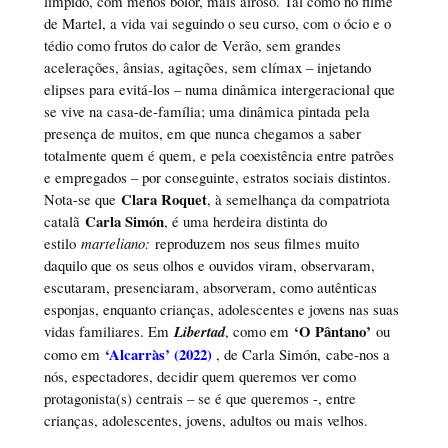
límpido, com menos bolor, mais airoso. Tal como no filme
de Martel, a vida vai seguindo o seu curso, com o ócio e o
tédio como frutos do calor de Verão, sem grandes
acelerações, ânsias, agitações, sem clímax – injetando
elipses para evitá-los – numa dinâmica intergeracional que
se vive na casa-de-família; uma dinâmica pintada pela
presença de muitos, em que nunca chegamos a saber
totalmente quem é quem, e pela coexistência entre patrões
e empregados – por conseguinte, estratos sociais distintos.
Clara Roquet
Nota-se que
, à semelhança da compatriota
Carla Simón
catalã
, é uma herdeira distinta do
estilo
marteliano:
reproduzem nos seus filmes muito
daquilo que os seus olhos e ouvidos viram, observaram,
escutaram, presenciaram, absorveram, como autênticas
esponjas, enquanto crianças, adolescentes e jovens nas suas
‘O Pântano’
vidas familiares. Em
Libertad
, como em
ou
‘Alcarràs’ (2022)
como em
, de Carla Simón, cabe-nos a
nós, espectadores, decidir quem queremos ver como
protagonista(s) centrais – se é que queremos -, entre
crianças, adolescentes, jovens, adultos ou mais velhos.