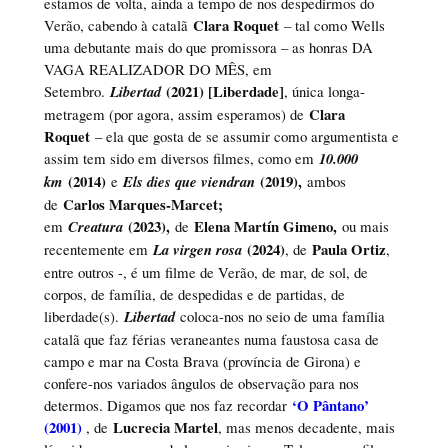
estamos de volta, ainda a tempo de nos despedirmos do
Clara Roquet
Verão, cabendo à catalã
– tal como Wells
uma debutante mais do que promissora – as honras DA
VAGA REALIZADOR DO MÊS, em
(2021) [Liberdade]
Setembro.
Libertad
, única longa-
Clara
metragem (por agora, assim esperamos) de
Roquet
– ela que gosta de se assumir como argumentista e
assim tem sido em diversos filmes, como em
10.000
(2014)
(2019),
km
e
Els dies que viendran
ambos
Carlos Marques-Marcet;
de
(2023),
Elena Martín Gimeno,
em
Creatura
de
ou mais
(2024)
Paula Ortiz
recentemente em
La virgen rosa
, de
,
entre outros -, é um filme de Verão, de mar, de sol, de
corpos, de família, de despedidas e de partidas, de
liberdade(s).
Libertad
coloca-nos no seio de uma família
catalã que faz férias veraneantes numa faustosa casa de
campo e mar na Costa Brava (província de Girona) e
confere-nos variados ângulos de observação para nos
‘O Pântano’
determos. Digamos que nos faz recordar
(2001)
Lucrecia Martel
, de
, mas menos decadente, mais