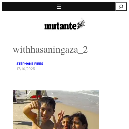
Saltar
Pesquisa
para
o
conteúdo
withhasaningaza_2
STÉPHANE PIRES
17/10/2025