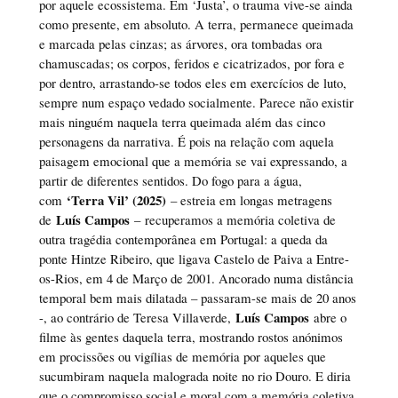
por aquele ecossistema. Em ‘Justa’, o trauma vive-se ainda
como presente, em absoluto. A terra, permanece queimada
e marcada pelas cinzas; as árvores, ora tombadas ora
chamuscadas; os corpos, feridos e cicatrizados, por fora e
por dentro, arrastando-se todos eles em exercícios de luto,
sempre num espaço vedado socialmente. Parece não existir
mais ninguém naquela terra queimada além das cinco
personagens da narrativa. É pois na relação com aquela
paisagem emocional que a memória se vai expressando, a
partir de diferentes sentidos. Do fogo para a água,
‘Terra Vil’ (2025)
com
– estreia em longas metragens
Luís Campos
de
– recuperamos a memória coletiva de
outra tragédia contemporânea em Portugal: a queda da
ponte Hintze Ribeiro, que ligava Castelo de Paiva a Entre-
os-Rios, em 4 de Março de 2001. Ancorado numa distância
temporal bem mais dilatada – passaram-se mais de 20 anos
Luís Campos
-, ao contrário de Teresa Villaverde,
abre o
filme às gentes daquela terra, mostrando rostos anónimos
em procissões ou vigílias de memória por aqueles que
sucumbiram naquela malograda noite no rio Douro. E diria
que o compromisso social e moral com a memória coletiva