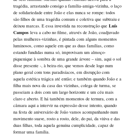
tragédia, arrastando consigo a família-amiga-vizinha, o laço
de solidariedade entre João e elas nunca se rompe: todos
são filhos de uma tragédia comum e coletiva que subtraiu e
Luís
deixou marcas. E essa investida na reconstrução que
Campos
leva a cabo no filme, através de João, coadjuvado
pelas mulheres-vizinhas, é pintada com alguns momentos
luminosos, como aquele em que as duas famílias, como
estando fundidas numa só, improvisam um almoço-
piquenique à sombra de uma grande árvore – sim, aqui o sol
disse presente -, à beira-rio, que vemos desde logo num
plano geral com tons paradisíacos, em disrupção com
aquela estética trágica até então; e também quando João e a
filha mais nova da casa das vizinhas, colega de turma, se
passeiam a dois com um largo horizonte e um céu mais
claro e aberto. E há também momentos de ternura, com a
câmara aqui a intervir na expressão desse intento, quando
na festa de aniversário de João vamos acompanhando num
movimento suave, rosto a rosto, dele, do pai, da viúva e das
duas filhas, toda aquela genuína cumplicidade, capaz de
formar uma família.