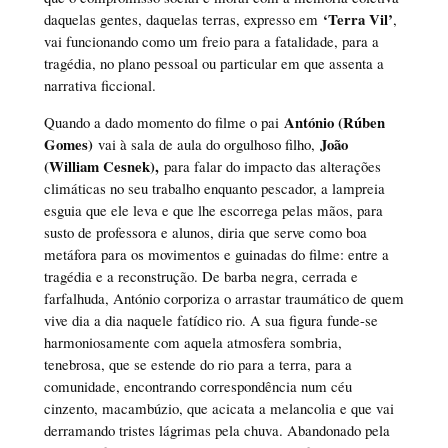
‘Terra Vil’
daquelas gentes, daquelas terras, expresso em
,
vai funcionando como um freio para a fatalidade, para a
tragédia, no plano pessoal ou particular em que assenta a
narrativa ficcional.
António (Rúben
Quando a dado momento do filme o pai
Gomes)
João
vai à sala de aula do orgulhoso filho,
(William Cesnek),
para falar do impacto das alterações
climáticas no seu trabalho enquanto pescador, a lampreia
esguia que ele leva e que lhe escorrega pelas mãos, para
susto de professora e alunos, diria que serve como boa
metáfora para os movimentos e guinadas do filme: entre a
tragédia e a reconstrução. De barba negra, cerrada e
farfalhuda, António corporiza o arrastar traumático de quem
vive dia a dia naquele fatídico rio. A sua figura funde-se
harmoniosamente com aquela atmosfera sombria,
tenebrosa, que se estende do rio para a terra, para a
comunidade, encontrando correspondência num céu
cinzento, macambúzio, que acicata a melancolia e que vai
derramando tristes lágrimas pela chuva. Abandonado pela