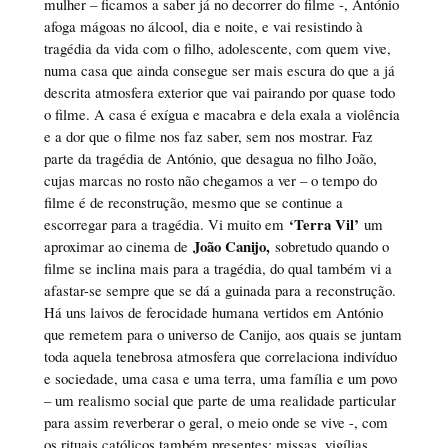
mulher – ficamos a saber já no decorrer do filme -, António
afoga mágoas no álcool, dia e noite, e vai resistindo à
tragédia da vida com o filho, adolescente, com quem vive,
numa casa que ainda consegue ser mais escura do que a já
descrita atmosfera exterior que vai pairando por quase todo
o filme. A casa é exígua e macabra e dela exala a violência
e a dor que o filme nos faz saber, sem nos mostrar. Faz
parte da tragédia de António, que desagua no filho João,
cujas marcas no rosto não chegamos a ver – o tempo do
filme é de reconstrução, mesmo que se continue a
‘Terra Vil’
escorregar para a tragédia. Vi muito em
um
João Canijo,
aproximar ao cinema de
sobretudo quando o
filme se inclina mais para a tragédia, do qual também vi a
afastar-se sempre que se dá a guinada para a reconstrução.
Há uns laivos de ferocidade humana vertidos em António
que remetem para o universo de Canijo, aos quais se juntam
toda aquela tenebrosa atmosfera que correlaciona indivíduo
e sociedade, uma casa e uma terra, uma família e um povo
– um realismo social que parte de uma realidade particular
para assim reverberar o geral, o meio onde se vive -, com
os rituais católicos também presentes: missas, vigílias,