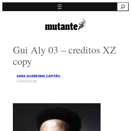
Saltar
Pesquisa
para
o
conteúdo
Gui Aly 03 – creditos XZ
copy
SARA QUARESMA CAPITÃO
04/04/2026