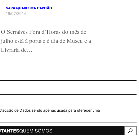
SARA QUARESMA CAPITÃO
16/07/2014
O Serralves Fora d´Horas do mês de
julho está à porta e é dia de Museu e a
Livraria de…
e Protecção de Dados sendo apenas usada para oferecer uma
Pesqui
UTANTES
QUEM SOMOS