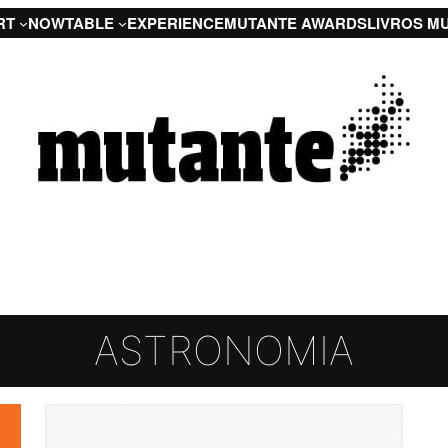
RT
NOW
TABLE
EXPERIENCE
MUTANTE AWARDS
LIVROS M
ASTRONOMIA