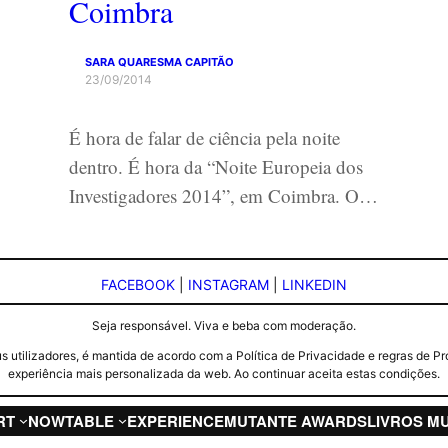
Coimbra
SARA QUARESMA CAPITÃO
23/09/2014
É hora de falar de ciência pela noite
dentro. É hora da “Noite Europeia dos
Investigadores 2014”, em Coimbra. O…
FACEBOOK
|
INSTAGRAM
|
LINKEDIN
Seja responsável. Viva e beba com moderação.
seus utilizadores, é mantida de acordo com a Política de Privacidade e regras d
experiência mais personalizada da web. Ao continuar aceita estas condições.
RT
NOW
TABLE
EXPERIENCE
MUTANTE AWARDS
LIVROS M