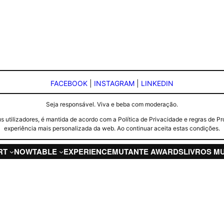
FACEBOOK
|
INSTAGRAM
|
LINKEDIN
Seja responsável. Viva e beba com moderação.
seus utilizadores, é mantida de acordo com a Política de Privacidade e regras d
experiência mais personalizada da web. Ao continuar aceita estas condições.
RT
NOW
TABLE
EXPERIENCE
MUTANTE AWARDS
LIVROS M