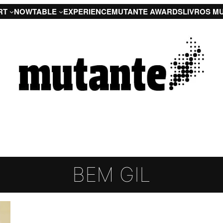
RT
NOW
TABLE
EXPERIENCE
MUTANTE AWARDS
LIVROS M
BEM GIL