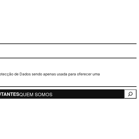
e Protecção de Dados sendo apenas usada para oferecer uma
Pesqui
UTANTES
QUEM SOMOS