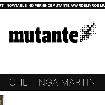
RT
NOW
TABLE
EXPERIENCE
MUTANTE AWARDS
LIVROS M
CHEF INGA MARTIN