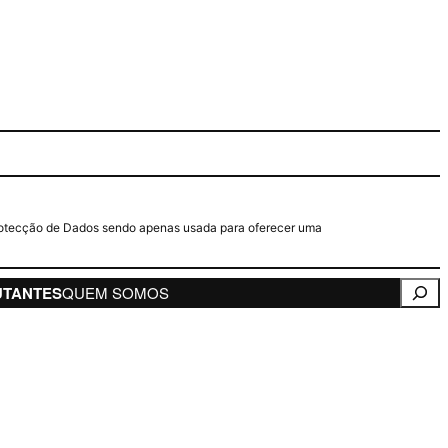
e Protecção de Dados sendo apenas usada para oferecer uma
Pesqui
UTANTES
QUEM SOMOS