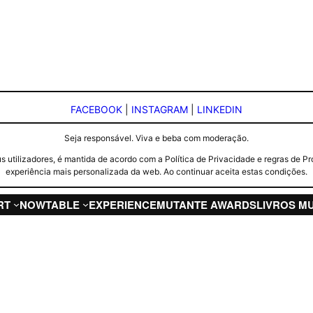
FACEBOOK
|
INSTAGRAM
|
LINKEDIN
Seja responsável. Viva e beba com moderação.
seus utilizadores, é mantida de acordo com a Política de Privacidade e regras d
experiência mais personalizada da web. Ao continuar aceita estas condições.
RT
NOW
TABLE
EXPERIENCE
MUTANTE AWARDS
LIVROS M