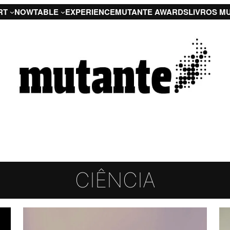
RT
NOW
TABLE
EXPERIENCE
MUTANTE AWARDS
LIVROS M
CIÊNCIA