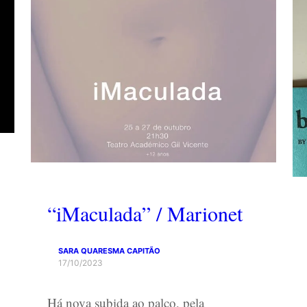
“iMaculada” / Marionet
SARA QUARESMA CAPITÃO
17/10/2023
Há nova subida ao palco, pela