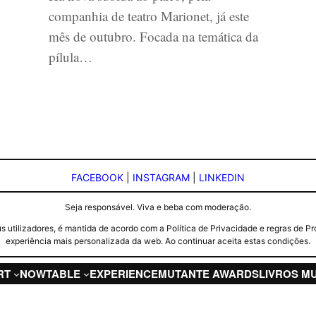
companhia de teatro Marionet, já este
mês de outubro. Focada na temática da
pílula…
FACEBOOK
|
INSTAGRAM
|
LINKEDIN
Seja responsável. Viva e beba com moderação.
seus utilizadores, é mantida de acordo com a Política de Privacidade e regras d
experiência mais personalizada da web. Ao continuar aceita estas condições.
RT
NOW
TABLE
EXPERIENCE
MUTANTE AWARDS
LIVROS M