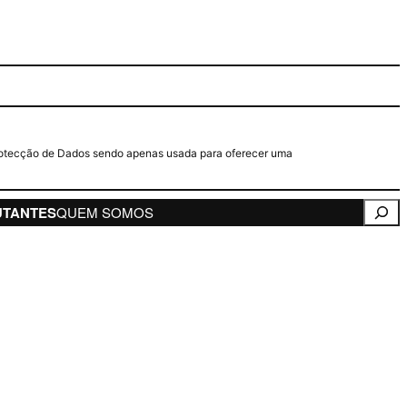
e Protecção de Dados sendo apenas usada para oferecer uma
Pesqui
UTANTES
QUEM SOMOS