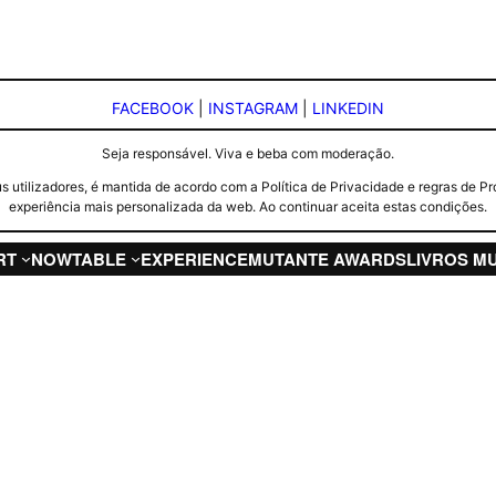
FACEBOOK
|
INSTAGRAM
|
LINKEDIN
Seja responsável. Viva e beba com moderação.
seus utilizadores, é mantida de acordo com a Política de Privacidade e regras d
experiência mais personalizada da web. Ao continuar aceita estas condições.
RT
NOW
TABLE
EXPERIENCE
MUTANTE AWARDS
LIVROS M