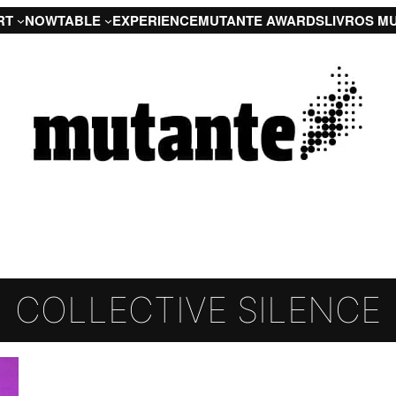
RT
NOW
TABLE
EXPERIENCE
MUTANTE AWARDS
LIVROS M
COLLECTIVE SILENCE