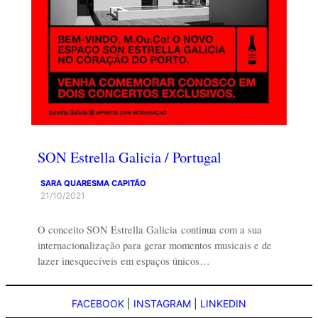
SON Estrella Galicia / Portugal
SARA QUARESMA CAPITÃO
21/10/2021
O conceito SON Estrella Galicia continua com a sua
internacionalização para gerar momentos musicais e de
lazer inesquecíveis em espaços únicos…
FACEBOOK
|
INSTAGRAM
|
LINKEDIN