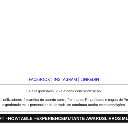
FACEBOOK
|
INSTAGRAM
|
LINKEDIN
Seja responsável. Viva e beba com moderação.
seus utilizadores, é mantida de acordo com a Política de Privacidade e regras d
experiência mais personalizada da web. Ao continuar aceita estas condições.
RT
NOW
TABLE
EXPERIENCE
MUTANTE AWARDS
LIVROS M