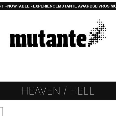
RT
NOW
TABLE
EXPERIENCE
MUTANTE AWARDS
LIVROS M
HEAVEN / HELL