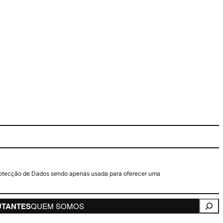
e Protecção de Dados sendo apenas usada para oferecer uma
Pesqui
UTANTES
QUEM SOMOS