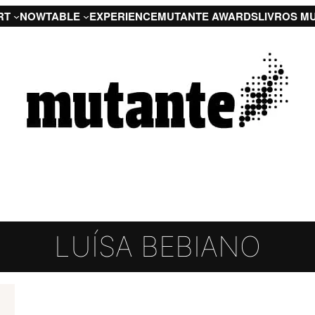
RT
NOW
TABLE
EXPERIENCE
MUTANTE AWARDS
LIVROS M
LUÍSA BEBIANO