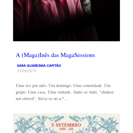
A (Maga)Inês das MagaSessions
SARA QUARESMA CAPITÃO
31/08/2015
Uma vez por mês. Um domingo. Uma sonoridade. Um
grupo. Uma casa. Uma vontade. Junte-se tudo, “shaken
not stirred“. Sirva-se no n.º…