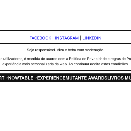
FACEBOOK
|
INSTAGRAM
|
LINKEDIN
Seja responsável. Viva e beba com moderação.
seus utilizadores, é mantida de acordo com a Política de Privacidade e regras d
experiência mais personalizada da web. Ao continuar aceita estas condições.
RT
NOW
TABLE
EXPERIENCE
MUTANTE AWARDS
LIVROS M