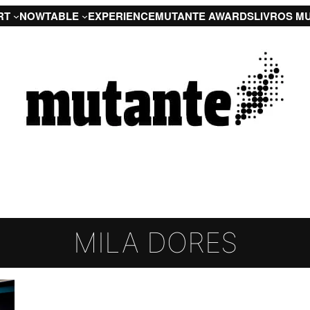
RT
NOW
TABLE
EXPERIENCE
MUTANTE AWARDS
LIVROS M
MILA DORES