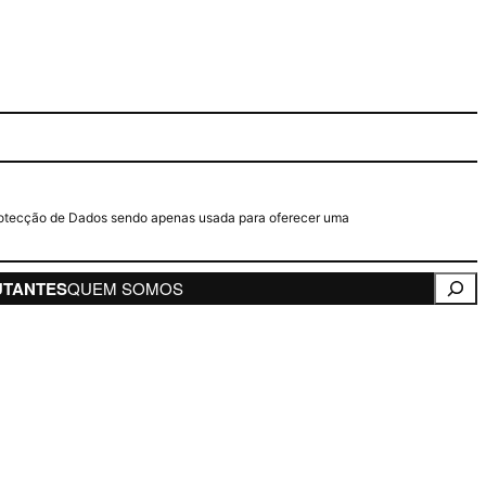
e Protecção de Dados sendo apenas usada para oferecer uma
Pesqui
UTANTES
QUEM SOMOS