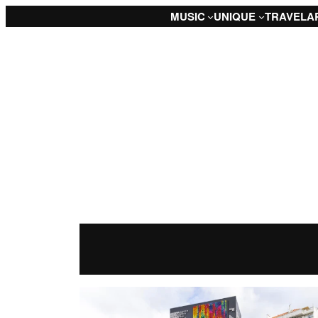
Saltar
MUSIC
UNIQUE
TRAVEL
A
para
o
conteúdo