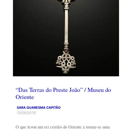
“Das Terras do Preste João” / Museu do
Oriente
SARA QUARESMA CAPITÃO
15/06/2018
O que levou um rei cristão do Oriente a tornar-se uma